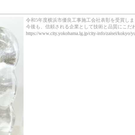
令和5年度横浜市優良工事施工会社表彰を受賞しま
今後も、信頼される企業として技術と品質にこだ
https://www.city.yokohama.lg.jp/city-info/zaisei/kokyo/y