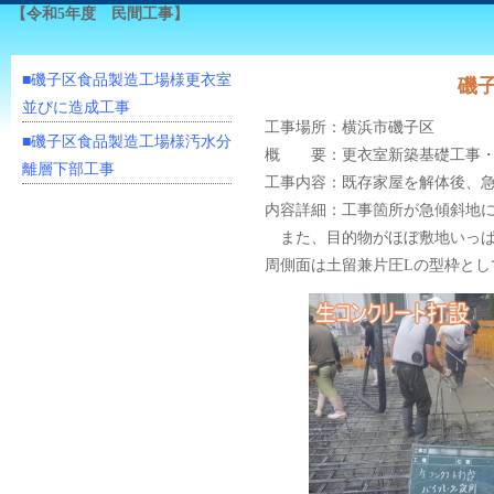
【令和5年度 民間工事】
■磯子区食品製造工場様更衣室
磯
並びに造成工事
工事場所：横浜市磯子区
■磯子区食品製造工場様汚水分
概 要：更衣室新築基礎工事・
離層下部工事
工事内容：既存家屋を解体後、
内容詳細：工事箇所が急傾斜地
また、目的物がほぼ敷地いっぱ
周側面は土留兼片圧Lの型枠とし