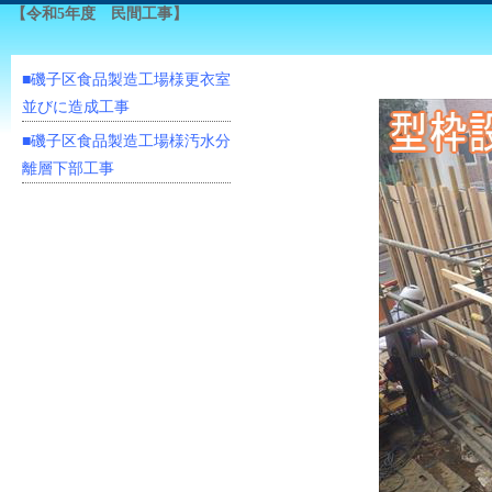
【令和5年度 民間工事】
■磯子区食品製造工場様更衣室
並びに造成工事
■磯子区食品製造工場様汚水分
離層下部工事