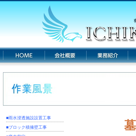
■雨水浸透施設設置工事
墓
■ブロック積擁壁工事