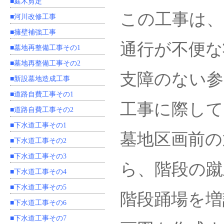
■庭木剪定
この工事は、
■河川改修工事
■擁壁補強工事
通行が不便な
■墓地再整備工事その1
■墓地再整備工事その2
支障のない参
■新設墓地造成工事
■道路自費工事その1
工事に際して
■道路自費工事その2
■下水道工事その1
墓地区画前の
■下水道工事その2
■下水道工事その3
ら、階段の蹴
■下水道工事その4
■下水道工事その5
階段踊場を増
■下水道工事その6
■下水道工事その7